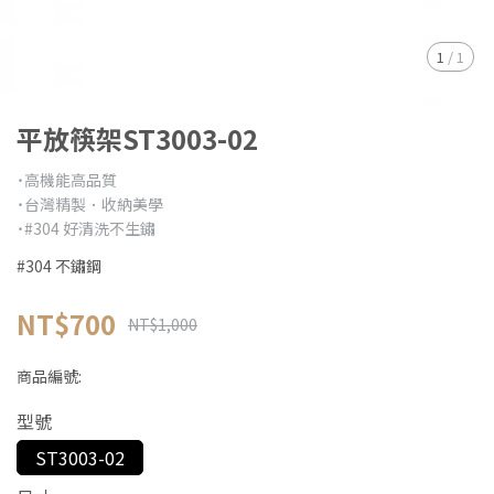
1
/
1
平放筷架ST3003-02
˙高機能高品質
˙台灣精製．收納美學
˙#304 好清洗不生鏽
#304 不鏽鋼
NT$700
NT$1,000
商品編號:
型號
ST3003-02