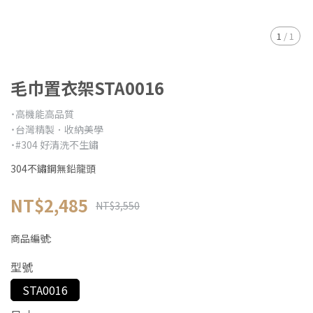
1
/
1
毛巾置衣架STA0016
˙高機能高品質
˙台灣精製．收納美學
˙#304 好清洗不生鏽
304不鏽鋼無鉛龍頭
NT$2,485
NT$3,550
商品編號:
型號
STA0016