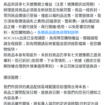
商品到貨享七天猶豫期之權益（注意！猶豫期非試用期），
辦理退貨商品必須是全新狀態且包裝完整，商品一經拆封，
等同商品價值已受損，僅能以福利品出售，若需退換貨，我
方須收取價值損失之費用(回復原狀、整新費)，請先確認商
品正確、外觀可接受，再行開機/使用，以免影響您的權
利，祝您購物順心。
各類商品退換貨限制說明
ROCASA出貨已全程攝影，為保障您購物權益，開箱過程
請全程錄影；如有問題請反映客服並提供錄影檔案，祝您購
物愉快。
除商品本身有瑕疵外，未拆封商品仍享有七天猶豫期之退貨
權利。但已拆封 (如剪標、下水等情形…)，依據《通訊交易
解除權合理例外情事適用準則》，本公司無法接受退換貨。
運送服務：
我們所提供的產品配送區域範圍目前僅限台灣本島。
商品之實際配貨日期、退換貨日期，依我們向您另行通知之
內容為準。
因商品屬性關係，將有專人與您約定送貨時間(可約定出貨