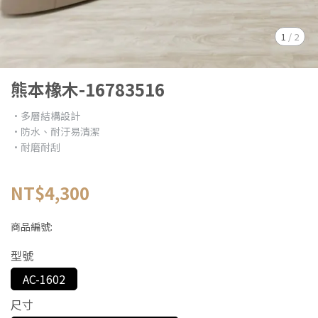
1
/
2
熊本橡木-16783516
•多層結構設計
•防水、耐汙易清潔
•耐磨耐刮
NT$4,300
商品編號:
型號
AC-1602
尺寸