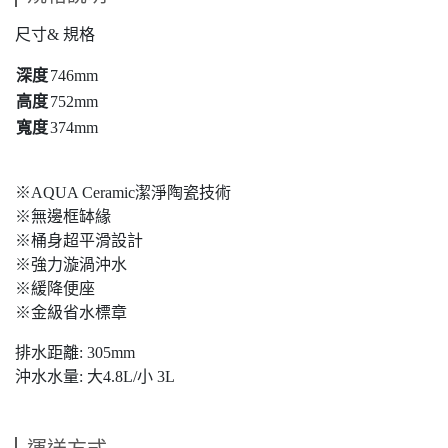
尺寸& 規格
深度
746mm
高度
752mm
寬度
374mm
※AQUA Ceramic潔淨陶瓷技術
※無邊框缽緣
※桶身超平滑設計
※強力漩渦沖水
※緩降便座
※金級省水標章
排水距離: 305mm
沖水水量: 大4.8L/小 3L