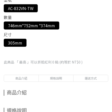
型號
AC-832VN-TW
數量
746mm*752mm *374mm
尺寸
305mm
此商品 「 最高 」可以折抵紅利
0
點 (約等於
NT$0
)
商品介紹
規格說明
運送方式
商品介紹
規格說明