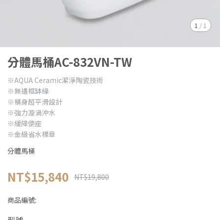
1
/
1
分體馬桶AC-832VN-TW
※AQUA Ceramic潔淨陶瓷技術
※無邊框缽緣
※桶身超平滑設計
※強力漩渦沖水
※緩降便座
※金級省水標章
分體馬桶
NT$15,840
NT$19,800
商品編號: