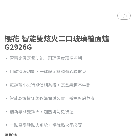
1
/
1
櫻花-智能雙炫火二口玻璃檯面爐
G2926G
▪ 智慧定溫烹煮功能，料理溫度精準控制
▪ 自動煲湯功能，一鍵設定無須費心顧爐火
▪ 離鍋轉小火智能偵測系統，烹煮樂趣不中斷
▪ 智能乾燒檢知與過溫保護裝置，避免廚房危機
▪ 創新專利雙炫火，加熱均勻更快速
▪ 一點靈零秒點火系統，精確點火不必等
瓦斯爐